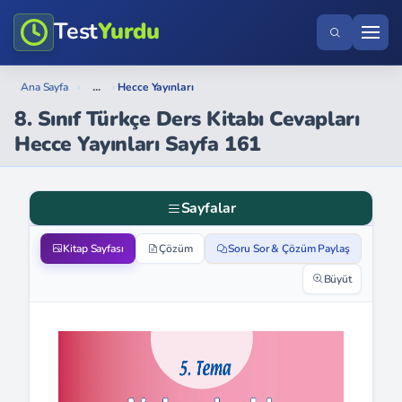
Test
Yurdu
...
Ana Sayfa
›
›
Hecce Yayınları
8. Sınıf Türkçe Ders Kitabı Cevapları
Hecce Yayınları Sayfa 161
Sayfalar
Kitap Sayfası
Çözüm
Soru Sor & Çözüm Paylaş
Büyüt