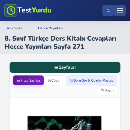
Test
Yurdu
...
Ana Sayfa
›
›
Hecce Yayınları
8. Sınıf Türkçe Ders Kitabı Cevapları
Hecce Yayınları Sayfa 271
Sayfalar
Kitap Sayfası
Çözüm
Soru Sor & Çözüm Paylaş
Büyüt