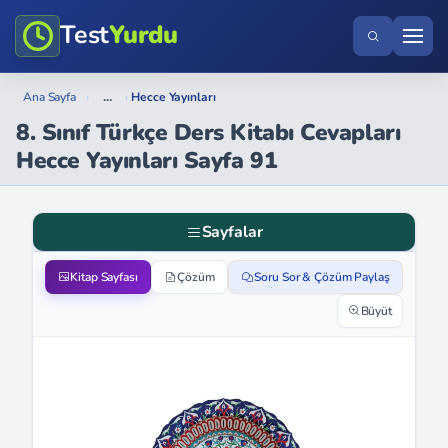
Test
Yurdu
...
Ana Sayfa
›
›
Hecce Yayınları
8. Sınıf Türkçe Ders Kitabı Cevapları
Hecce Yayınları Sayfa 91
Sayfalar
Kitap Sayfası
Çözüm
Soru Sor & Çözüm Paylaş
Büyüt