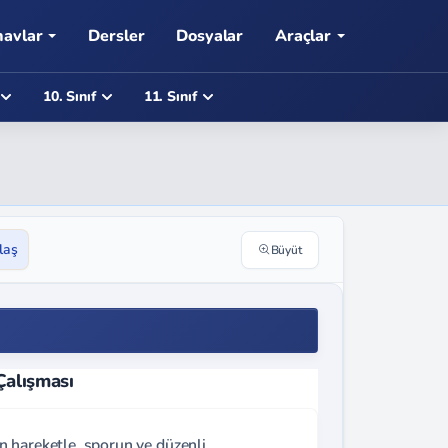
navlar
Dersler
Dosyalar
Araçlar
10. Sınıf
11. Sınıf
laş
Büyüt
Çalışması
 hareketle, sporun ve düzenli