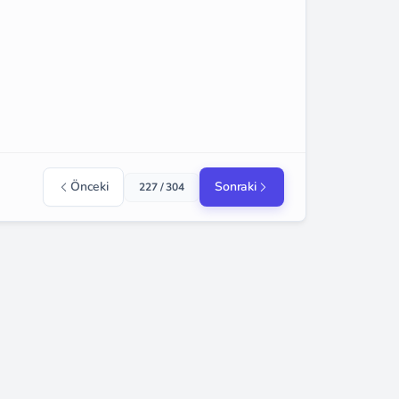
Önceki
Sonraki
227 / 304