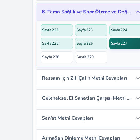
Sayfa 221
6. Tema Sağlık ve Spor Ölçme ve Değerlendirme Cevapları
Sayfa 222
Sayfa 223
Sayfa 224
Sayfa 225
Sayfa 226
Sayfa 227
Sayfa 228
Sayfa 229
Ressam İçin Zili Çalın Metni Cevapları
Sayfa 230
Sayfa 231
Sayfa 232
Geleneksel El Sanatları Çarşısı Metni Cevapları
Sayfa 233
Sayfa 234
Sayfa 235
Sayfa 239
Sayfa 240
Sayfa 241
San’at Metni Cevapları
Sayfa 236
Sayfa 237
Sayfa 238
Sayfa 242
Sayfa 243
Sayfa 244
Sayfa 246
Sayfa 247
Sayfa 248
Armağan Dinleme Metni Cevapları
Sayfa 245