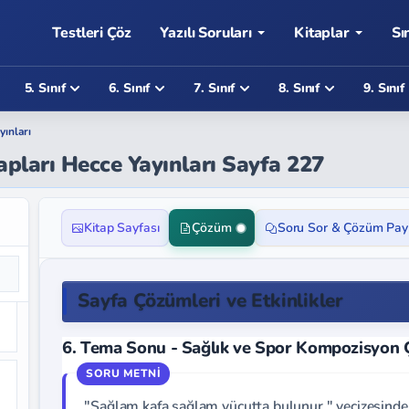
Testleri Çöz
Yazılı Soruları
Kitaplar
Sı
5. Sınıf
6. Sınıf
7. Sınıf
8. Sınıf
9. Sınıf
yınları
apları Hecce Yayınları Sayfa 227
Kitap Sayfası
Çözüm
Soru Sor & Çözüm Pay
Sayfa Çözümleri ve Etkinlikler
6. Tema Sonu - Sağlık ve Spor Kompozisyon 
"Sağlam kafa sağlam vücutta bulunur." vecizesinden