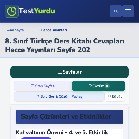
Test
Yurdu
...
Ana Sayfa
›
›
Hecce Yayınları
8. Sınıf Türkçe Ders Kitabı Cevapları
Hecce Yayınları Sayfa 202
Sayfalar
Kitap Sayfası
Çözüm
Soru Sor & Çözüm Paylaş
Büyüt
Sayfa Çözümleri ve Etkinlikler
Kahvaltının Önemi - 4. ve 5. Etkinlik