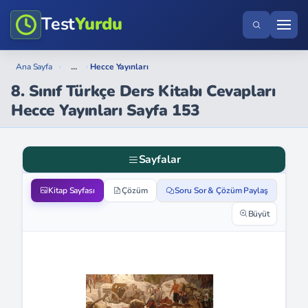
Test
Yurdu
...
Ana Sayfa
›
›
Hecce Yayınları
8. Sınıf Türkçe Ders Kitabı Cevapları
Hecce Yayınları Sayfa 153
Sayfalar
Kitap Sayfası
Çözüm
Soru Sor & Çözüm Paylaş
Büyüt