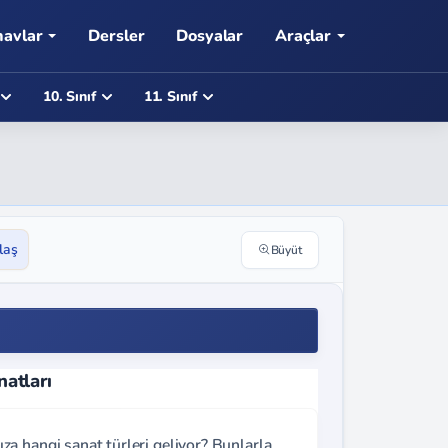
navlar
Dersler
Dosyalar
Araçlar
10. Sınıf
11. Sınıf
laş
Büyüt
natları
a hangi sanat türleri geliyor? Bunlarla