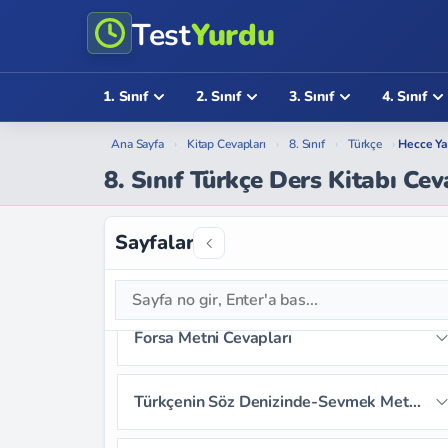
Test
Yurdu
1. Sınıf
2. Sınıf
3. Sınıf
4. Sınıf
Ana Sayfa
›
Kitap Cevapları
›
8. Sınıf
›
Türkçe
›
Hecce Ya
8. Sınıf Türkçe Ders Kitabı Cev
Sayfalar
Tuzağa Düşen Ceylan Metni Cevapları
Sayfa 12
Sayfa 13
Sayfa 14
Forsa Metni Cevapları
Sayfa 15
Sayfa 16
Sayfa 17
Sayfa 20
Sayfa 21
Sayfa 22
Türkçenin Söz Denizinde-Sevmek Metni Cevapları
Sayfa 18
Sayfa 19
Sayfa 23
Sayfa 24
Sayfa 25
Sayfa 30
Sayfa 31
Sayfa 32