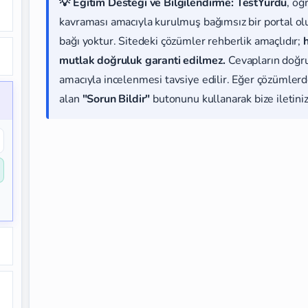
💡 Eğitim Desteği ve Bilgilendirme:
TestYurdu
, öğ
kavraması amacıyla kurulmuş bağımsız bir portal olup
bağı yoktur. Sitedeki çözümler rehberlik amaçlıdır;
mutlak doğruluk garanti edilmez.
Cevapların doğr
amacıyla incelenmesi tavsiye edilir. Eğer çözümlerde
alan
"Sorun Bildir"
butonunu kullanarak bize iletiniz