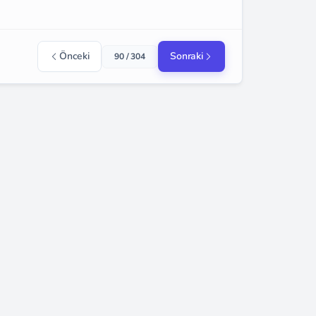
Önceki
Sonraki
90 / 304