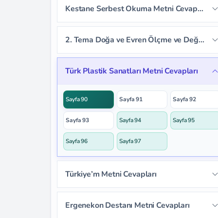
Kestane Serbest Okuma Metni Cevapları
Sayfa 72
Sayfa 73
Sayfa 74
Sayfa 78
Sayfa 79
Sayfa 80
Sayfa 81
2. Tema Doğa ve Evren Ölçme ve Değerlendirme Cevapları
Sayfa 82
Sayfa 83
Sayfa 84
Türk Plastik Sanatları Metni Cevapları
Sayfa 85
Sayfa 86
Sayfa 87
Sayfa 90
Sayfa 91
Sayfa 92
Sayfa 88
Sayfa 89
Sayfa 93
Sayfa 94
Sayfa 95
Sayfa 96
Sayfa 97
Türkiye’m Metni Cevapları
Sayfa 98
Sayfa 99
Sayfa 100
Ergenekon Destanı Metni Cevapları
Sayfa 101
Sayfa 102
Sayfa 103