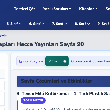
Testleri Çöz
Yazılı Soruları
Kitaplar
Sı
5. Sınıf
6. Sınıf
7. Sınıf
8. Sınıf
9. Sınıf
yınları
apları Hecce Yayınları Sayfa 90
Kitap Sayfası
Çözüm
Soru Sor & Çözüm Pay
Sayfa Çözümleri ve Etkinlikler
3. Tema: Millî Kültürümüz - 1. Türk Plastik Sa
HAZIRLIK ÇALIŞMASI: Türk sanatları denince aklınız