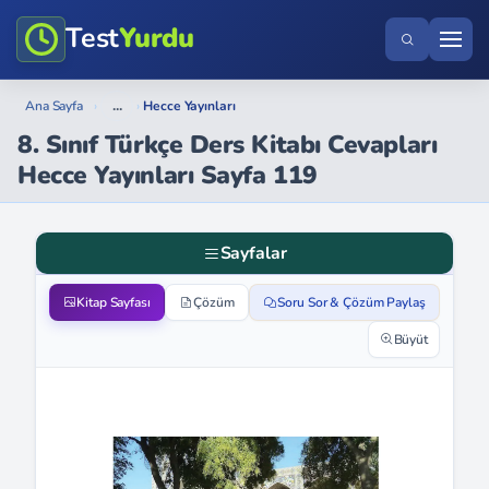
Test
Yurdu
...
Ana Sayfa
›
›
Hecce Yayınları
8. Sınıf Türkçe Ders Kitabı Cevapları
Hecce Yayınları Sayfa 119
Sayfalar
Kitap Sayfası
Çözüm
Soru Sor & Çözüm Paylaş
Büyüt