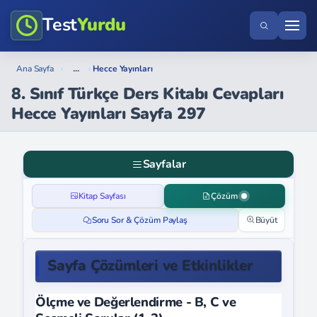
Test
Yurdu
...
Ana Sayfa
›
›
Hecce Yayınları
8. Sınıf Türkçe Ders Kitabı Cevapları
Hecce Yayınları Sayfa 297
Sayfalar
Kitap Sayfası
Çözüm
Soru Sor & Çözüm Paylaş
Büyüt
Sayfa Çözümleri ve Etkinlikler
Ölçme ve Değerlendirme - B, C ve