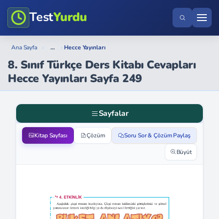
Test
Yurdu
...
Ana Sayfa
›
›
Hecce Yayınları
8. Sınıf Türkçe Ders Kitabı Cevapları
Hecce Yayınları Sayfa 249
Sayfalar
Kitap Sayfası
Çözüm
Soru Sor & Çözüm Paylaş
Büyüt