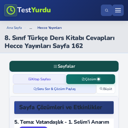
Test
Yurdu
...
Ana Sayfa
›
›
Hecce Yayınları
8. Sınıf Türkçe Ders Kitabı Cevapları
Hecce Yayınları Sayfa 162
Sayfalar
Kitap Sayfası
Çözüm
Soru Sor & Çözüm Paylaş
Büyüt
Sayfa Çözümleri ve Etkinlikler
5. Tema: Vatandaşlık - 1. Selim'i Anarım