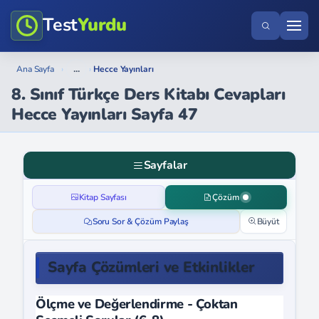
Test
Yurdu
...
Ana Sayfa
›
›
Hecce Yayınları
8. Sınıf Türkçe Ders Kitabı Cevapları
Hecce Yayınları Sayfa 47
Sayfalar
Kitap Sayfası
Çözüm
Soru Sor & Çözüm Paylaş
Büyüt
Sayfa Çözümleri ve Etkinlikler
Ölçme ve Değerlendirme - Çoktan