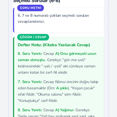
Seçmeli Sorular (6-8)
6, 7 ve 8 numaralı çoktan seçmeli soruları
cevaplandırınız.
Defter Notu: (Kitaba Yazılacak Cevap)
6. Soru Yanıtı:
Cevap
A) Onu görmeyeli uzun
zaman olmuştu.
Gerekçe: "gör-me-yeli"
kelimesindeki "-yalı / -yeli" eki cümleye zaman
anlamı katan bir zarf-fiil ekidir.
7. Soru Yanıtı:
Cevap fiilimsi zincirini doğru takip
eden basamaktır (Örn:
A şıkkı
). "Koşan çocuk"
sıfat-fiildir; "Okuma salonu" isim-fiildir;
"Konuştukça" zarf-fiildir.
8. Soru Yanıtı:
Cevap
A) Yağmur
. Gerekçe:
Şiirde geçen "Yağ hay mübarek şarıl şarıl, yıka