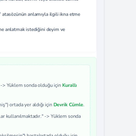
” atasözünün anlamıyla ilgili ikna etme
 ne anlatmak istediğini deyim ve
." -> Yüklem sonda olduğu için
Kurallı
") ortada yer aldığı için
Devrik Cümle
.
lılar kullanılmaktadır." -> Yüklem sonda
ksilmesin") başta/ortada olduğu için