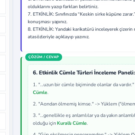
olduklarını yazıp farkları belirtiniz.
7. ETKİNLİK: Sınıfınızda “Keskin sirke küpüne zarar.
konuşması yapınız.
8. ETKİNLİK: Yandaki karikatürü inceleyerek çizerin
atasözleriyle açıklayıp yazınız.
6. Etkinlik Cümle Türleri İnceleme Paneli:
1. "...uzun bir cümle biçiminde olanlar da vardır
Cümle
.
2. "Acından ölmemiş kimse." -> Yüklem ("ölmemiş
3. "...genellikle eş anlamlılar ya da yakın anlam
olduğu için
Kurallı Cümle
.
4. "Gün eksilmesin penceremden." -> Yüklem ("e