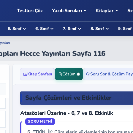
Testleri Çöz
Yazılı Soruları
Kitaplar
Sı
5. Sınıf
6. Sınıf
7. Sınıf
8. Sınıf
9. Sınıf
yınları
apları Hecce Yayınları Sayfa 116
Kitap Sayfası
Çözüm
Soru Sor & Çözüm Pay
Sayfa Çözümleri ve Etkinlikler
Atasözleri Üzerine - 6, 7 ve 8. Etkinlik
6. ETKİNLİK: Cümlelerin yüklemlerinin konumuna göre