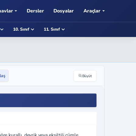
navlar
Dersler
Dosyalar
Araçlar
10. Sınıf
11. Sınıf
laş
Büyüt
 kurallı, devrik veya eksiltili cümle