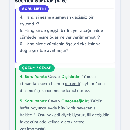
Seçmeli Sorular (4-6)
4. Hangisi nesne alamayan geçişsiz bir
eylemdir?
5. Hangisinde geçişli bir fiil yer aldığı halde
cümlede nesne ögesine yer verilmemıştır?
6. Hangisinde cümlenin ögeleri eksiksiz ve
doğru şekilde ayrılmıştır?
4. Soru Yanıtı:
Cevap
D şıkkıdır
; "Yorucu
idmandan sonra hemen
dinlendi
" eylemi "onu
dinlendi" şeklinde nesne kabul etmez.
5. Soru Yanıtı:
Cevap
C seçeneğidir
; "Bütün
hafta boyunca evde büyük bir heyecanla
bekledi
" (Onu bekledi diyebiliyoruz, fiil geçişlidir
fakat cümlede kelime olarak nesne
yazılmamıştır).