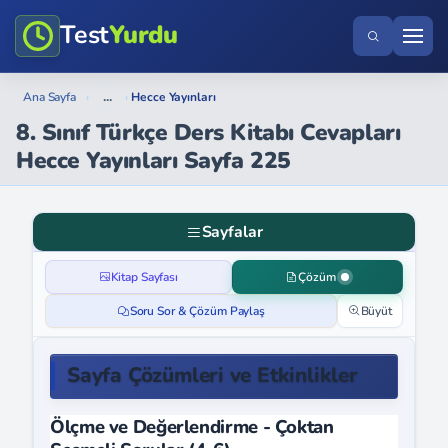
Test
Yurdu
...
Ana Sayfa
›
›
Hecce Yayınları
8. Sınıf Türkçe Ders Kitabı Cevapları
Hecce Yayınları Sayfa 225
Sayfalar
Kitap Sayfası
Çözüm
Soru Sor & Çözüm Paylaş
Büyüt
Sayfa Çözümleri ve Etkinlikler
Ölçme ve Değerlendirme - Çoktan