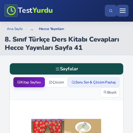
Test
Yurdu
...
Ana Sayfa
›
›
Hecce Yayınları
8. Sınıf Türkçe Ders Kitabı Cevapları
Hecce Yayınları Sayfa 41
Sayfalar
Kitap Sayfası
Çözüm
Soru Sor & Çözüm Paylaş
Büyüt