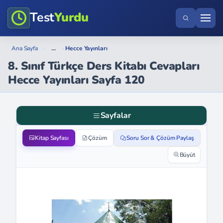
Test
Yurdu
...
Ana Sayfa
›
›
Hecce Yayınları
8. Sınıf Türkçe Ders Kitabı Cevapları
Hecce Yayınları Sayfa 120
Sayfalar
Kitap Sayfası
Çözüm
Soru Sor & Çözüm Paylaş
Büyüt