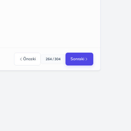
Önceki
Sonraki
264 / 304