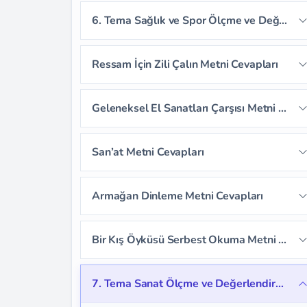
Sayfa 221
6. Tema Sağlık ve Spor Ölçme ve Değerlendirme Cevapları
Sayfa 222
Sayfa 223
Sayfa 224
Ressam İçin Zili Çalın Metni Cevapları
Sayfa 225
Sayfa 226
Sayfa 227
Sayfa 230
Sayfa 231
Sayfa 232
Geleneksel El Sanatları Çarşısı Metni Cevapları
Sayfa 228
Sayfa 229
Sayfa 233
Sayfa 234
Sayfa 235
Sayfa 239
Sayfa 240
Sayfa 241
San’at Metni Cevapları
Sayfa 236
Sayfa 237
Sayfa 238
Sayfa 242
Sayfa 243
Sayfa 244
Sayfa 246
Sayfa 247
Sayfa 248
Armağan Dinleme Metni Cevapları
Sayfa 245
Sayfa 249
Sayfa 250
Sayfa 251
Sayfa 252
Sayfa 253
Sayfa 254
Bir Kış Öyküsü Serbest Okuma Metni Cevapları
Sayfa 255
Sayfa 256
Sayfa 257
7. Tema Sanat Ölçme ve Değerlendirme Cevapları
Sayfa 258