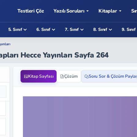
Testleri Çöz
Yazılı Soruları
Kitaplar
Sı
5. Sınıf
6. Sınıf
7. Sınıf
8. Sınıf
9. Sınıf
yınları
apları Hecce Yayınları Sayfa 264
Kitap Sayfası
Çözüm
Soru Sor & Çözüm Payla