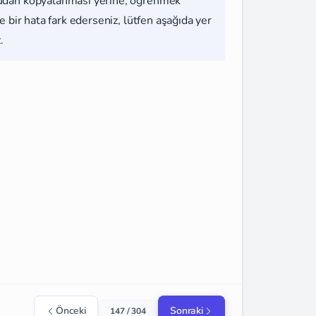
udan kopyalanması yerine, öğrenmek
 bir hata fark ederseniz, lütfen aşağıda yer
.
Önceki
Sonraki
147 / 304