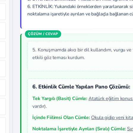
6. ETKİNLİK: Yukarıdaki örneklerden yararlanarak siz d
noktalama işaretiyle ayrılan ve bağlaçla bağlanan cü
5. Konuşmamda akıcı bir dil kullandım, vurgu ve 
etkili göz teması kurdum.
6. Etkinlik Cümle Yapıları Pano Çözümü:
Tek Yargılı (Basit) Cümle:
Atatürk eğitim konus
vardır).
İçinde Fiilimsi Olan Cümle:
Okula
gidip
yeni kita
Noktalama İşaretiyle Ayrılan (Sıralı) Cümle:
Sın