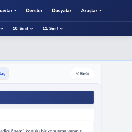
navlar
Dersler
Dosyalar
Araçlar
10. Sınıf
11. Sınıf
laş
Büyüt
verdiği önem” konulu bir konuşma yapınız.