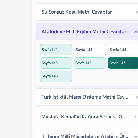
Sayfa 128
Sayfa 129
Sayfa 130
Şu Sonsuz Koşu Metni Cevapları
Sayfa 127
Sayfa 131
Sayfa 132
Sayfa 133
Sayfa 136
Sayfa 137
Sayfa 138
Atatürk ve Millî Eğitim Metni Cevapları
Sayfa 134
Sayfa 135
Sayfa 139
Sayfa 140
Sayfa 141
Sayfa 142
Sayfa 143
Sayfa 144
Sayfa 145
Sayfa 146
Sayfa 147
Sayfa 148
Türk İstiklâl Marşı Dinleme Metni Cevapları
Sayfa 149
Sayfa 150
Sayfa 151
Mustafa Kemal’in Kağnısı Serbest Okuma Metni Cevapları
Sayfa 152
Sayfa 153
4. Tema Millî Mücadele ve Atatürk Ölçme ve Değerlendirme Cevapları