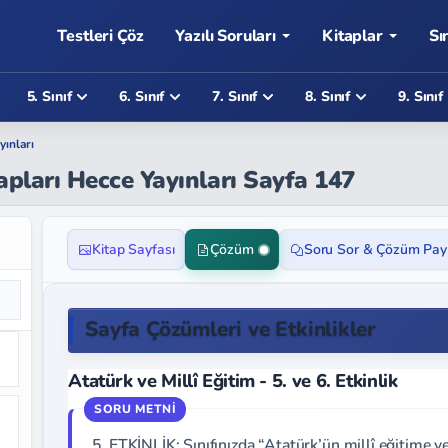
Testleri Çöz
Yazılı Soruları
Kitaplar
Sı
5. Sınıf
6. Sınıf
7. Sınıf
8. Sınıf
9. Sınıf
yınları
apları Hecce Yayınları Sayfa 147
Kitap Sayfası
Çözüm
Soru Sor & Çözüm Pay
Sayfa Çözümleri ve Etkinlikler
Atatürk ve Millî Eğitim - 5. ve 6. Etkinlik
5. ETKİNLİK: Sınıfınızda “Atatürk’ün millî eğitime 