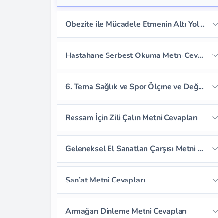
Obezite ile Mücadele Etmenin Altı Yolu Dinleme Metni Cevapları
Sayfa 218
Sayfa 219
Sayfa 220
Hastahane Serbest Okuma Metni Cevapları
Sayfa 221
6. Tema Sağlık ve Spor Ölçme ve Değerlendirme Cevapları
Sayfa 222
Sayfa 223
Sayfa 224
Ressam İçin Zili Çalın Metni Cevapları
Sayfa 225
Sayfa 226
Sayfa 227
Sayfa 230
Sayfa 231
Sayfa 232
Geleneksel El Sanatları Çarşısı Metni Cevapları
Sayfa 228
Sayfa 229
Sayfa 233
Sayfa 234
Sayfa 235
Sayfa 239
Sayfa 240
Sayfa 241
San’at Metni Cevapları
Sayfa 236
Sayfa 237
Sayfa 238
Sayfa 242
Sayfa 243
Sayfa 244
Sayfa 246
Sayfa 247
Sayfa 248
Armağan Dinleme Metni Cevapları
Sayfa 245