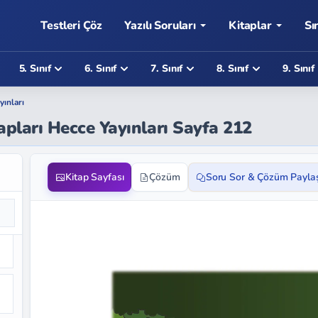
Testleri Çöz
Yazılı Soruları
Kitaplar
Sı
5. Sınıf
6. Sınıf
7. Sınıf
8. Sınıf
9. Sınıf
yınları
apları Hecce Yayınları Sayfa 212
Kitap Sayfası
Çözüm
Soru Sor & Çözüm Payla