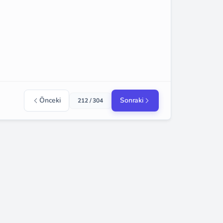
Önceki
Sonraki
212 / 304