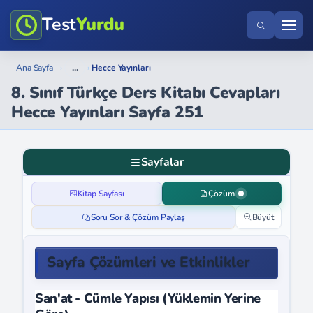
Test
Yurdu
...
Ana Sayfa
›
›
Hecce Yayınları
8. Sınıf Türkçe Ders Kitabı Cevapları
Hecce Yayınları Sayfa 251
Sayfalar
Kitap Sayfası
Çözüm
Soru Sor & Çözüm Paylaş
Büyüt
Sayfa Çözümleri ve Etkinlikler
San'at - Cümle Yapısı (Yüklemin Yerine