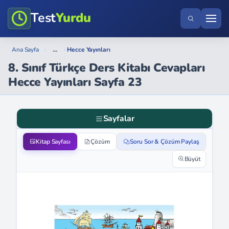
Test
Yurdu
...
Ana Sayfa
›
›
Hecce Yayınları
8. Sınıf Türkçe Ders Kitabı Cevapları
Hecce Yayınları Sayfa 23
Sayfalar
Kitap Sayfası
Çözüm
Soru Sor & Çözüm Paylaş
Büyüt