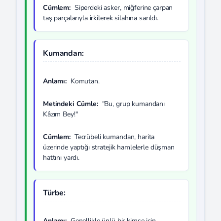
Cümlem:
Siperdeki asker, miğferine çarpan
taş parçalarıyla irkilerek silahına sarıldı.
Kumandan:
Anlamı:
Komutan.
Metindeki Cümle:
"Bu, grup kumandanı
Kâzım Bey!"
Cümlem:
Tecrübeli kumandan, harita
üzerinde yaptığı stratejik hamlelerle düşman
hattını yardı.
Türbe:
Anlamı:
Genellikle ünlü bir kimse için