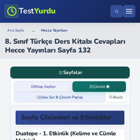
Test
Yurdu
...
Ana Sayfa
›
›
Hecce Yayınları
8. Sınıf Türkçe Ders Kitabı Cevapları
Hecce Yayınları Sayfa 132
Sayfalar
Kitap Sayfası
Çözüm
Soru Sor & Çözüm Paylaş
Büyüt
Sayfa Çözümleri ve Etkinlikler
Duatepe - 1. Etkinlik (Kelime ve Cümle