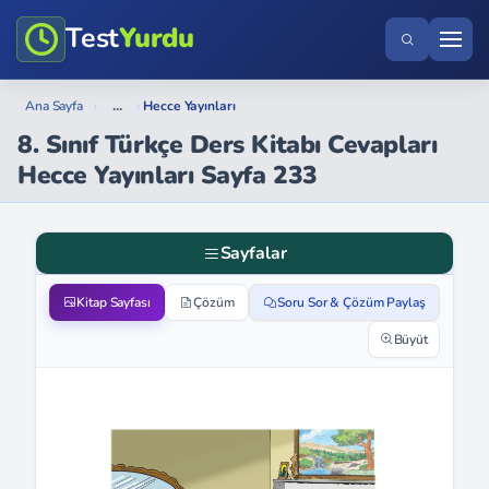
Test
Yurdu
...
Ana Sayfa
›
›
Hecce Yayınları
8. Sınıf Türkçe Ders Kitabı Cevapları
Hecce Yayınları Sayfa 233
Sayfalar
Kitap Sayfası
Çözüm
Soru Sor & Çözüm Paylaş
Büyüt