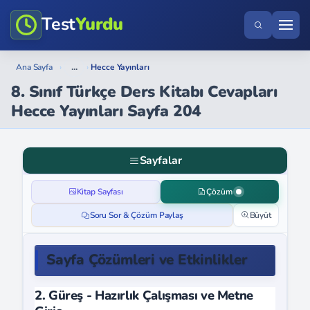
Test
Yurdu
...
Ana Sayfa
›
›
Hecce Yayınları
8. Sınıf Türkçe Ders Kitabı Cevapları
Hecce Yayınları Sayfa 204
Sayfalar
Kitap Sayfası
Çözüm
Soru Sor & Çözüm Paylaş
Büyüt
Sayfa Çözümleri ve Etkinlikler
2. Güreş - Hazırlık Çalışması ve Metne