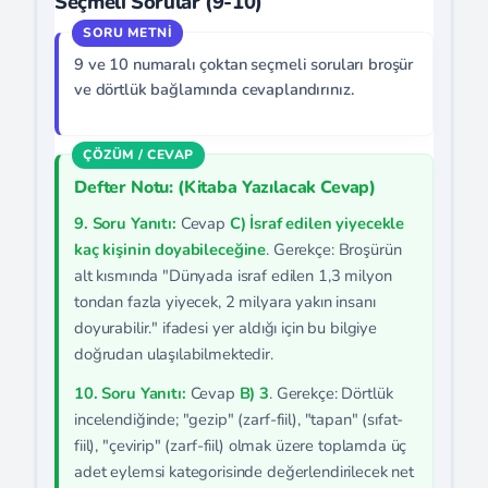
Seçmeli Sorular (9-10)
9 ve 10 numaralı çoktan seçmeli soruları broşür
ve dörtlük bağlamında cevaplandırınız.
Defter Notu: (Kitaba Yazılacak Cevap)
9. Soru Yanıtı:
Cevap
C) İsraf edilen yiyecekle
kaç kişinin doyabileceğine
. Gerekçe: Broşürün
alt kısmında "Dünyada israf edilen 1,3 milyon
tondan fazla yiyecek, 2 milyara yakın insanı
doyurabilir." ifadesi yer aldığı için bu bilgiye
doğrudan ulaşılabilmektedir.
10. Soru Yanıtı:
Cevap
B) 3
. Gerekçe: Dörtlük
incelendiğinde; "gezip" (zarf-fiil), "tapan" (sıfat-
fiil), "çevirip" (zarf-fiil) olmak üzere toplamda üç
adet eylemsi kategorisinde değerlendirilecek net