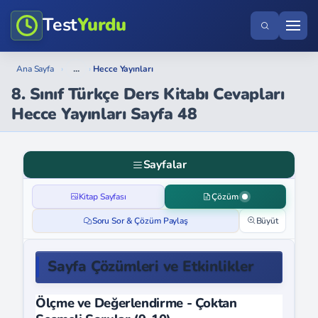
Test
Yurdu
...
Ana Sayfa
›
›
Hecce Yayınları
8. Sınıf Türkçe Ders Kitabı Cevapları
Hecce Yayınları Sayfa 48
Sayfalar
Kitap Sayfası
Çözüm
Soru Sor & Çözüm Paylaş
Büyüt
Sayfa Çözümleri ve Etkinlikler
Ölçme ve Değerlendirme - Çoktan