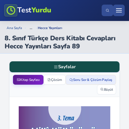
Test
Yurdu
...
Ana Sayfa
›
›
Hecce Yayınları
8. Sınıf Türkçe Ders Kitabı Cevapları
Hecce Yayınları Sayfa 89
Sayfalar
Kitap Sayfası
Çözüm
Soru Sor & Çözüm Paylaş
Büyüt