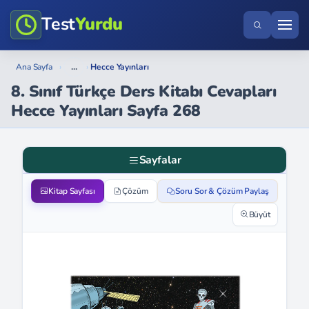
Test
Yurdu
...
Ana Sayfa
›
›
Hecce Yayınları
8. Sınıf Türkçe Ders Kitabı Cevapları
Hecce Yayınları Sayfa 268
Sayfalar
Kitap Sayfası
Çözüm
Soru Sor & Çözüm Paylaş
Büyüt