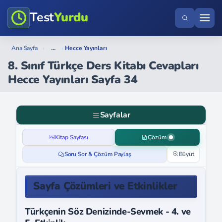
Test
Yurdu
...
Ana Sayfa
›
›
Hecce Yayınları
8. Sınıf Türkçe Ders Kitabı Cevapları
Hecce Yayınları Sayfa 34
Sayfalar
Kitap Sayfası
Çözüm
Soru Sor & Çözüm Paylaş
Büyüt
Sayfa Çözümleri ve Etkinlikler
Türkçenin Söz Denizinde-Sevmek - 4. ve