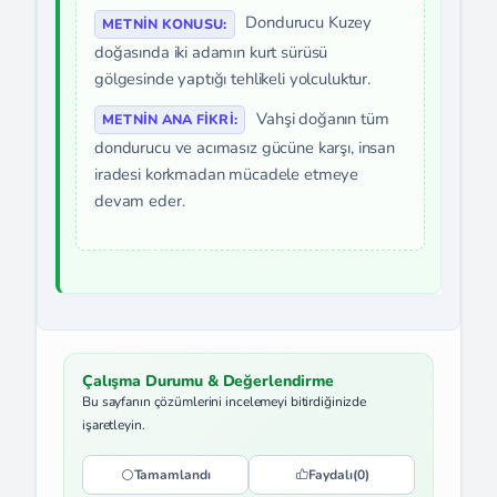
Dondurucu Kuzey
METNIN KONUSU:
doğasında iki adamın kurt sürüsü
gölgesinde yaptığı tehlikeli yolculuktur.
Vahşi doğanın tüm
METNIN ANA FIKRI:
dondurucu ve acımasız gücüne karşı, insan
iradesi korkmadan mücadele etmeye
devam eder.
Çalışma Durumu & Değerlendirme
Bu sayfanın çözümlerini incelemeyi bitirdiğinizde
işaretleyin.
Tamamlandı
Faydalı
(0)