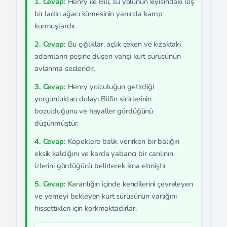
1. Cevap:
Henry ile Bill, su yolunun kıyısındaki loş
bir ladin ağacı kümesinin yanında kamp
kurmuşlardır.
2. Cevap:
Bu çığlıklar, açlık çeken ve kızaktaki
adamların peşine düşen vahşi kurt sürüsünün
avlanma sesleridir.
3. Cevap:
Henry yolculuğun getirdiği
yorgunluktan dolayı Bill'in sinirlerinin
bozulduğunu ve hayaller gördüğünü
düşünmüştür.
4. Cevap:
Köpeklere balık verirken bir balığın
eksik kaldığını ve karda yabancı bir canlının
izlerini gördüğünü belirterek ikna etmiştir.
5. Cevap:
Karanlığın içinde kendilerini çevreleyen
ve yemeyi bekleyen kurt sürüsünün varlığını
hissettikleri için korkmaktadırlar.