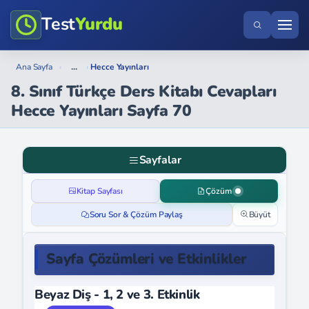
Test
Yurdu
...
Ana Sayfa
›
›
Hecce Yayınları
8. Sınıf Türkçe Ders Kitabı Cevapları
Hecce Yayınları Sayfa 70
Sayfalar
Kitap Sayfası
Çözüm
Soru Sor & Çözüm Paylaş
Büyüt
Sayfa Çözümleri ve Etkinlikler
Beyaz Diş - 1, 2 ve 3. Etkinlik