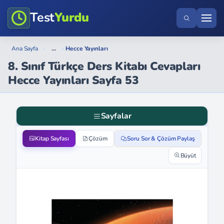
Test
Yurdu
...
Ana Sayfa
›
›
Hecce Yayınları
8. Sınıf Türkçe Ders Kitabı Cevapları
Hecce Yayınları Sayfa 53
Sayfalar
Kitap Sayfası
Çözüm
Soru Sor & Çözüm Paylaş
Büyüt