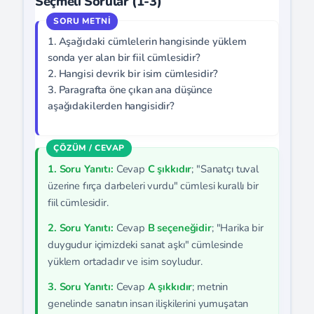
Seçmeli Sorular (1-3)
1. Aşağıdaki cümlelerin hangisinde yüklem
sonda yer alan bir fiil cümlesidir?
2. Hangisi devrik bir isim cümlesidir?
3. Paragrafta öne çıkan ana düşünce
aşağıdakilerden hangisidir?
1. Soru Yanıtı:
Cevap
C şıkkıdır
; "Sanatçı tuval
üzerine fırça darbeleri vurdu" cümlesi kurallı bir
fiil cümlesidir.
2. Soru Yanıtı:
Cevap
B seçeneğidir
; "Harika bir
duygudur içimizdeki sanat aşkı" cümlesinde
yüklem ortadadır ve isim soyludur.
3. Soru Yanıtı:
Cevap
A şıkkıdır
; metnin
genelinde sanatın insan ilişkilerini yumuşatan