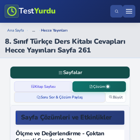
Test
Yurdu
...
Ana Sayfa
›
›
Hecce Yayınları
8. Sınıf Türkçe Ders Kitabı Cevapları
Hecce Yayınları Sayfa 261
Sayfalar
Kitap Sayfası
Çözüm
Soru Sor & Çözüm Paylaş
Büyüt
Sayfa Çözümleri ve Etkinlikler
Ölçme ve Değerlendirme - Çoktan