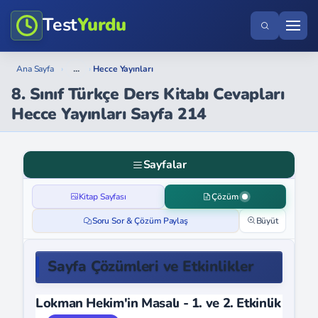
Test
Yurdu
...
Ana Sayfa
›
›
Hecce Yayınları
8. Sınıf Türkçe Ders Kitabı Cevapları
Hecce Yayınları Sayfa 214
Sayfalar
Kitap Sayfası
Çözüm
Soru Sor & Çözüm Paylaş
Büyüt
Sayfa Çözümleri ve Etkinlikler
Lokman Hekim'in Masalı - 1. ve 2. Etkinlik