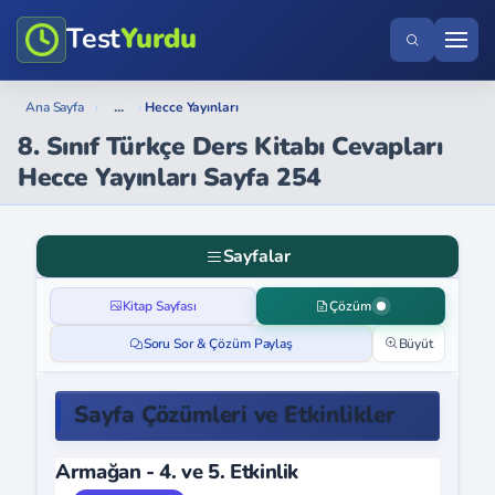
Test
Yurdu
...
Ana Sayfa
›
›
Hecce Yayınları
8. Sınıf Türkçe Ders Kitabı Cevapları
Hecce Yayınları Sayfa 254
Sayfalar
Kitap Sayfası
Çözüm
Soru Sor & Çözüm Paylaş
Büyüt
Sayfa Çözümleri ve Etkinlikler
Armağan - 4. ve 5. Etkinlik