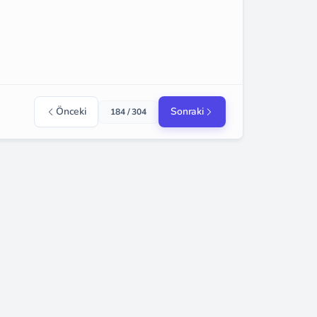
Önceki
Sonraki
184 / 304