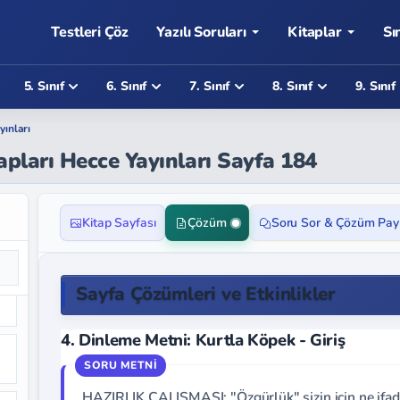
Testleri Çöz
Yazılı Soruları
Kitaplar
Sı
5. Sınıf
6. Sınıf
7. Sınıf
8. Sınıf
9. Sınıf
yınları
apları Hecce Yayınları Sayfa 184
Kitap Sayfası
Çözüm
Soru Sor & Çözüm Pay
Sayfa Çözümleri ve Etkinlikler
4. Dinleme Metni: Kurtla Köpek - Giriş
HAZIRLIK ÇALIŞMASI: "Özgürlük" sizin için ne ifa