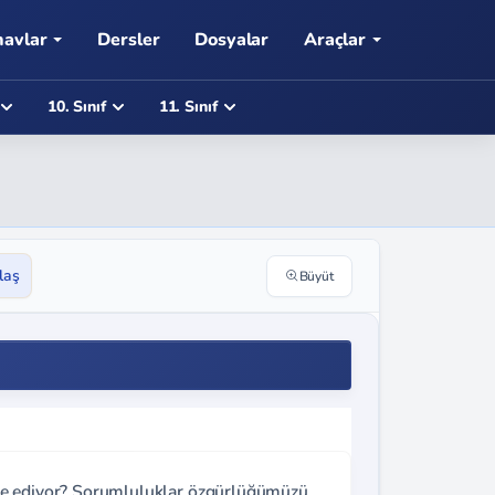
navlar
Dersler
Dosyalar
Araçlar
10. Sınıf
11. Sınıf
laş
Büyüt
de ediyor? Sorumluluklar özgürlüğümüzü