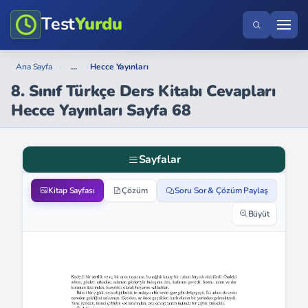
Test
Yurdu
...
Ana Sayfa
›
›
Hecce Yayınları
8. Sınıf Türkçe Ders Kitabı Cevapları
Hecce Yayınları Sayfa 68
Sayfalar
Kitap Sayfası
Çözüm
Soru Sor & Çözüm Paylaş
Büyüt