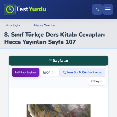
Test
Yurdu
...
Ana Sayfa
›
›
Hecce Yayınları
8. Sınıf Türkçe Ders Kitabı Cevapları
Hecce Yayınları Sayfa 107
Sayfalar
Kitap Sayfası
Çözüm
Soru Sor & Çözüm Paylaş
Büyüt