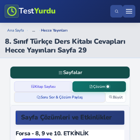
Test
Yurdu
...
Ana Sayfa
›
›
Hecce Yayınları
8. Sınıf Türkçe Ders Kitabı Cevapları
Hecce Yayınları Sayfa 29
Sayfalar
Kitap Sayfası
Çözüm
Soru Sor & Çözüm Paylaş
Büyüt
Sayfa Çözümleri ve Etkinlikler
Forsa - 8, 9 ve 10. ETKİNLİK