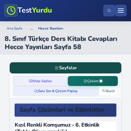
Test
Yurdu
...
Ana Sayfa
›
›
Hecce Yayınları
8. Sınıf Türkçe Ders Kitabı Cevapları
Hecce Yayınları Sayfa 58
Sayfalar
Kitap Sayfası
Çözüm
Soru Sor & Çözüm Paylaş
Büyüt
Sayfa Çözümleri ve Etkinlikler
Kızıl Renkli Komşumuz - 6. Etkinlik