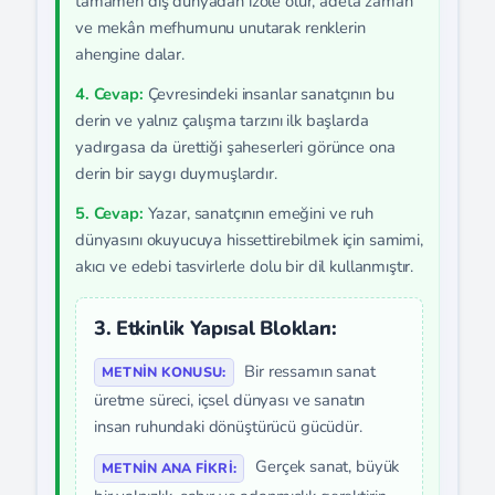
tamamen dış dünyadan izole olur, adeta zaman
ve mekân mefhumunu unutarak renklerin
ahengine dalar.
4. Cevap:
Çevresindeki insanlar sanatçının bu
derin ve yalnız çalışma tarzını ilk başlarda
yadırgasa da ürettiği şaheserleri görünce ona
derin bir saygı duymuşlardır.
5. Cevap:
Yazar, sanatçının emeğini ve ruh
dünyasını okuyucuya hissettirebilmek için samimi,
akıcı ve edebi tasvirlerle dolu bir dil kullanmıştır.
3. Etkinlik Yapısal Blokları:
Bir ressamın sanat
METNIN KONUSU:
üretme süreci, içsel dünyası ve sanatın
insan ruhundaki dönüştürücü gücüdür.
Gerçek sanat, büyük
METNIN ANA FIKRI: