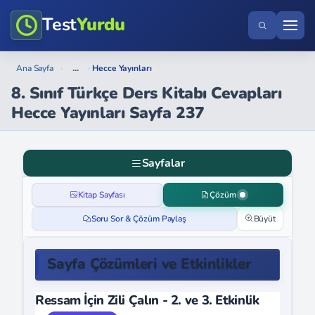
Test
Yurdu
...
Ana Sayfa
›
›
Hecce Yayınları
8. Sınıf Türkçe Ders Kitabı Cevapları
Hecce Yayınları Sayfa 237
Sayfalar
Kitap Sayfası
Çözüm
Soru Sor & Çözüm Paylaş
Büyüt
Sayfa Çözümleri ve Etkinlikler
Ressam İçin Zili Çalın - 2. ve 3. Etkinlik