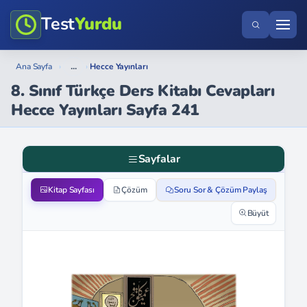
Test
Yurdu
...
Ana Sayfa
›
›
Hecce Yayınları
8. Sınıf Türkçe Ders Kitabı Cevapları
Hecce Yayınları Sayfa 241
Sayfalar
Kitap Sayfası
Çözüm
Soru Sor & Çözüm Paylaş
Büyüt