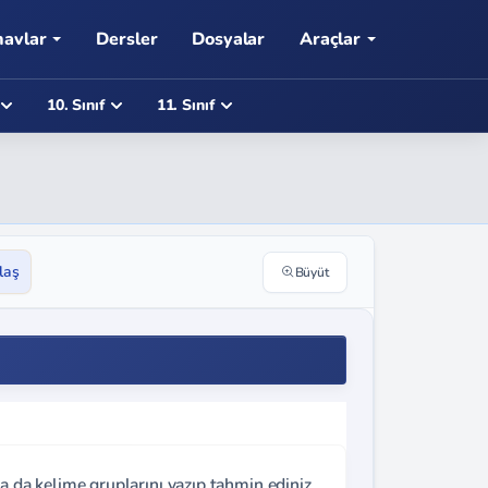
navlar
Dersler
Dosyalar
Araçlar
10. Sınıf
11. Sınıf
laş
Büyüt
a da kelime gruplarını yazıp tahmin ediniz,