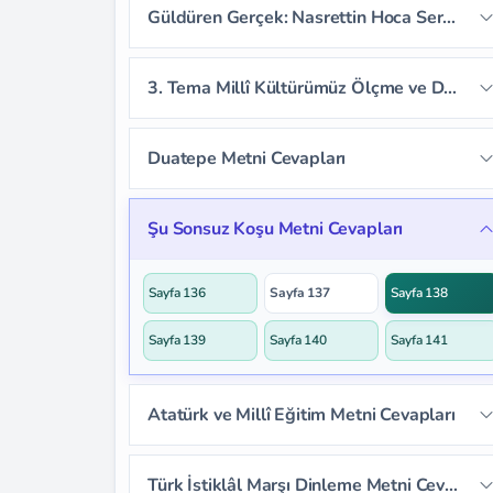
Güldüren Gerçek: Nasrettin Hoca Serbest Okuma Metni Cevapları
Sayfa 110
Sayfa 111
Sayfa 112
Sayfa 117
Sayfa 118
Sayfa 119
Sayfa 113
3. Tema Millî Kültürümüz Ölçme ve Değerlendirme Cevapları
Sayfa 120
Sayfa 121
Sayfa 122
Sayfa 123
Duatepe Metni Cevapları
Sayfa 124
Sayfa 125
Sayfa 126
Sayfa 128
Sayfa 129
Sayfa 130
Şu Sonsuz Koşu Metni Cevapları
Sayfa 127
Sayfa 131
Sayfa 132
Sayfa 133
Sayfa 136
Sayfa 137
Sayfa 138
Sayfa 134
Sayfa 135
Sayfa 139
Sayfa 140
Sayfa 141
Atatürk ve Millî Eğitim Metni Cevapları
Sayfa 142
Sayfa 143
Sayfa 144
Türk İstiklâl Marşı Dinleme Metni Cevapları