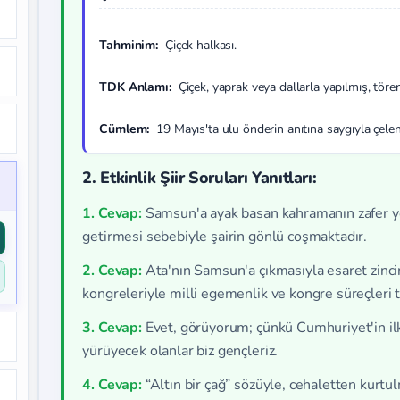
Tahminim:
Çiçek halkası.
TDK Anlamı:
Çiçek, yaprak veya dallarla yapılmış, töre
Cümlem:
19 Mayıs'ta ulu önderin anıtına saygıyla çelen
2. Etkinlik Şiir Soruları Yanıtları:
1. Cevap:
Samsun'a ayak basan kahramanın zafer yo
getirmesi sebebiyle şairin gönlü coşmaktadır.
2. Cevap:
Ata'nın Samsun'a çıkmasıyla esaret zincir
kongreleriyle milli egemenlik ve kongre süreçleri t
3. Cevap:
Evet, görüyorum; çünkü Cumhuriyet'in ilk
yürüyecek olanlar biz gençleriz.
4. Cevap:
“Altın bir çağ” sözüyle, cehaletten kurtu