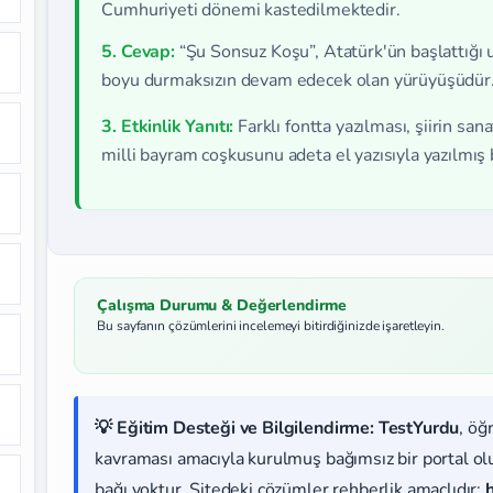
Cumhuriyeti dönemi kastedilmektedir.
5. Cevap:
“Şu Sonsuz Koşu”, Atatürk'ün başlattığı uy
boyu durmaksızın devam edecek olan yürüyüşüdür
3. Etkinlik Yanıtı:
Farklı fontta yazılması, şiirin s
milli bayram coşkusunu adeta el yazısıyla yazılmış bi
Çalışma Durumu & Değerlendirme
Bu sayfanın çözümlerini incelemeyi bitirdiğinizde işaretleyin.
💡 Eğitim Desteği ve Bilgilendirme:
TestYurdu
, öğ
kavraması amacıyla kurulmuş bağımsız bir portal olup
bağı yoktur. Sitedeki çözümler rehberlik amaçlıdır;