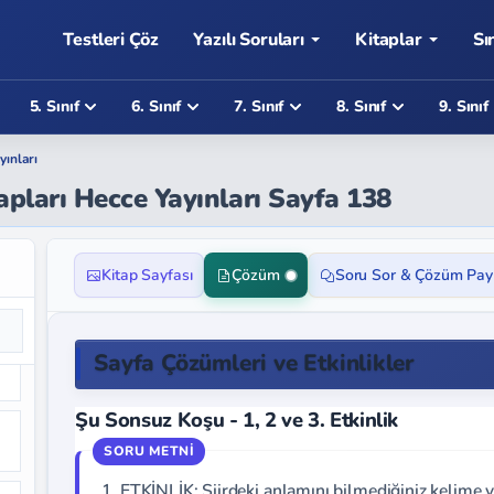
Testleri Çöz
Yazılı Soruları
Kitaplar
Sı
5. Sınıf
6. Sınıf
7. Sınıf
8. Sınıf
9. Sınıf
yınları
apları Hecce Yayınları Sayfa 138
Kitap Sayfası
Çözüm
Soru Sor & Çözüm Pay
Sayfa Çözümleri ve Etkinlikler
Şu Sonsuz Koşu - 1, 2 ve 3. Etkinlik
1. ETKİNLİK: Şiirdeki anlamını bilmediğiniz kelime y