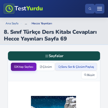
Test
Yurdu
...
Ana Sayfa
›
›
Hecce Yayınları
8. Sınıf Türkçe Ders Kitabı Cevapları
Hecce Yayınları Sayfa 69
Sayfalar
Kitap Sayfası
Çözüm
Soru Sor & Çözüm Paylaş
Büyüt