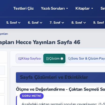
Testleri Çöz
Yazılı Soruları
Kitaplar
Sı
5. Sınıf
6. Sınıf
7. Sınıf
8. Sınıf
9. Sınıf
yınları
apları Hecce Yayınları Sayfa 46
Kitap Sayfası
Çözüm
Soru Sor & Çözüm Pay
Sayfa Çözümleri ve Etkinlikler
Ölçme ve Değerlendirme - Çoktan Seçmeli So
Aşağıdaki çoktan seçmeli soruları cevaplayınız. (1-5