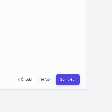
Önceki
Sonraki
46 / 304