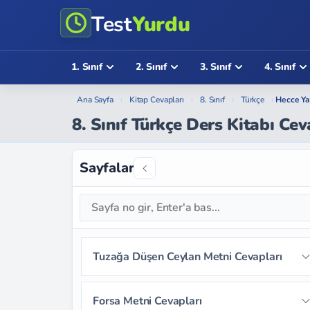
Test
Yurdu
1. Sınıf
2. Sınıf
3. Sınıf
4. Sınıf
Ana Sayfa
›
Kitap Cevapları
›
8. Sınıf
›
Türkçe
›
Hecce Ya
8. Sınıf Türkçe Ders Kitabı Cev
Sayfalar
Tuzağa Düşen Ceylan Metni Cevapları
Sayfa 12
Sayfa 13
Sayfa 14
Forsa Metni Cevapları