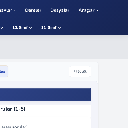
navlar
Dersler
Dosyalar
Araçlar
10. Sınıf
11. Sınıf
laş
Büyüt
rular (1-5)
 arası sorular)