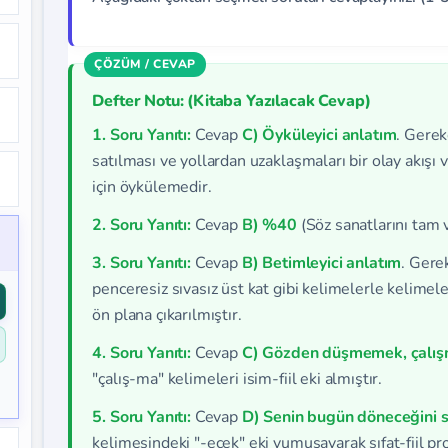
Defter Notu: (Kitaba Yazılacak Cevap)
1. Soru Yanıtı:
Cevap
C) Öyküleyici anlatım
. Gerek
satılması ve yollardan uzaklaşmaları bir olay akışı v
için öykülemedir.
2. Soru Yanıtı:
Cevap
B) %40
(Söz sanatlarını tam v
3. Soru Yanıtı:
Cevap
B) Betimleyici anlatım
. Gere
penceresiz sıvasız üst kat gibi kelimelerle kelimele
ön plana çıkarılmıştır.
4. Soru Yanıtı:
Cevap
C) Gözden düşmemek, çalışma
"çalış-ma" kelimeleri isim-fiil eki almıştır.
5. Soru Yanıtı:
Cevap
D) Senin bugün döneceğini s
kelimesindeki "-ecek" eki yumuşayarak sıfat-fiil pr