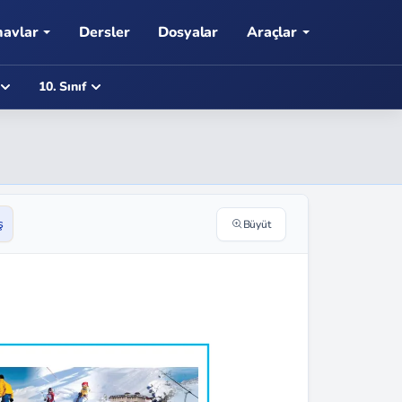
navlar
Dersler
Dosyalar
Araçlar
10. Sınıf
ş
Büyüt