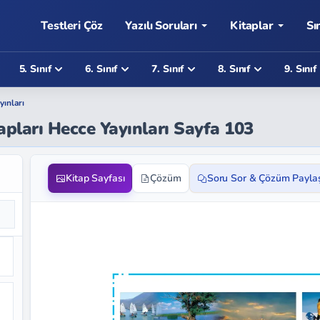
Testleri Çöz
Yazılı Soruları
Kitaplar
Sı
5. Sınıf
6. Sınıf
7. Sınıf
8. Sınıf
9. Sınıf
yınları
apları Hecce Yayınları Sayfa 103
Kitap Sayfası
Çözüm
Soru Sor & Çözüm Payla