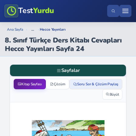
Test
Yurdu
...
Ana Sayfa
›
›
Hecce Yayınları
8. Sınıf Türkçe Ders Kitabı Cevapları
Hecce Yayınları Sayfa 24
Sayfalar
Kitap Sayfası
Çözüm
Soru Sor & Çözüm Paylaş
Büyüt