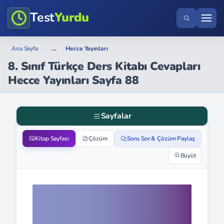
Test
Yurdu
...
Ana Sayfa
›
›
Hecce Yayınları
8. Sınıf Türkçe Ders Kitabı Cevapları
Hecce Yayınları Sayfa 88
Sayfalar
Kitap Sayfası
Çözüm
Soru Sor & Çözüm Paylaş
Büyüt