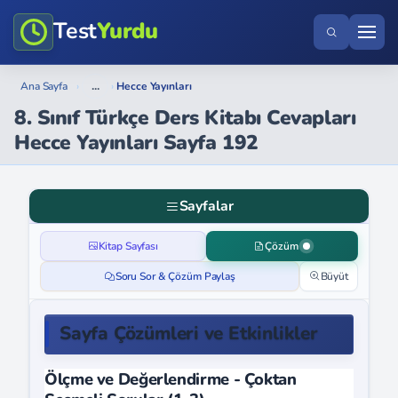
Test
Yurdu
...
Ana Sayfa
›
›
Hecce Yayınları
8. Sınıf Türkçe Ders Kitabı Cevapları
Hecce Yayınları Sayfa 192
Sayfalar
Kitap Sayfası
Çözüm
Soru Sor & Çözüm Paylaş
Büyüt
Sayfa Çözümleri ve Etkinlikler
Ölçme ve Değerlendirme - Çoktan