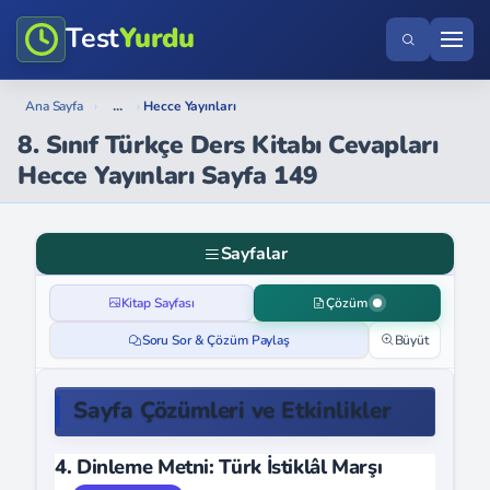
Test
Yurdu
...
Ana Sayfa
›
›
Hecce Yayınları
8. Sınıf Türkçe Ders Kitabı Cevapları
Hecce Yayınları Sayfa 149
Sayfalar
Kitap Sayfası
Çözüm
Soru Sor & Çözüm Paylaş
Büyüt
Sayfa Çözümleri ve Etkinlikler
4. Dinleme Metni: Türk İstiklâl Marşı