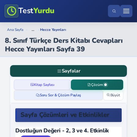
Test
Yurdu
...
Ana Sayfa
›
›
Hecce Yayınları
8. Sınıf Türkçe Ders Kitabı Cevapları
Hecce Yayınları Sayfa 39
Sayfalar
Kitap Sayfası
Çözüm
Soru Sor & Çözüm Paylaş
Büyüt
Sayfa Çözümleri ve Etkinlikler
Dostluğun Değeri - 2, 3 ve 4. Etkinlik