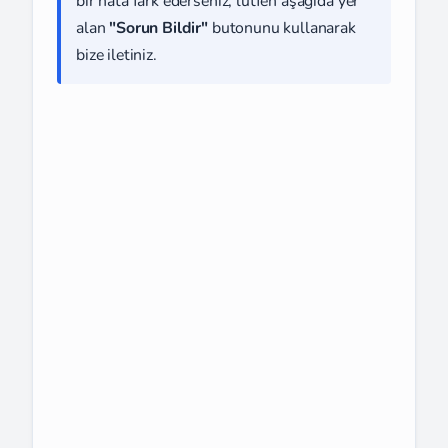
bir hata fark ederseniz, lütfen aşağıda yer
alan
"Sorun Bildir"
butonunu kullanarak
bize iletiniz.