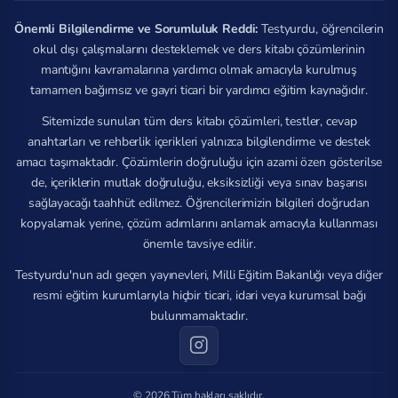
Önemli Bilgilendirme ve Sorumluluk Reddi:
Testyurdu, öğrencilerin
okul dışı çalışmalarını desteklemek ve ders kitabı çözümlerinin
mantığını kavramalarına yardımcı olmak amacıyla kurulmuş
tamamen bağımsız ve gayri ticari bir yardımcı eğitim kaynağıdır.
Sitemizde sunulan tüm ders kitabı çözümleri, testler, cevap
anahtarları ve rehberlik içerikleri yalnızca bilgilendirme ve destek
amacı taşımaktadır. Çözümlerin doğruluğu için azami özen gösterilse
de, içeriklerin mutlak doğruluğu, eksiksizliği veya sınav başarısı
sağlayacağı taahhüt edilmez. Öğrencilerimizin bilgileri doğrudan
kopyalamak yerine, çözüm adımlarını anlamak amacıyla kullanması
önemle tavsiye edilir.
Testyurdu'nun adı geçen yayınevleri, Milli Eğitim Bakanlığı veya diğer
resmi eğitim kurumlarıyla hiçbir ticari, idari veya kurumsal bağı
bulunmamaktadır.
© 2026 Tüm hakları saklıdır.