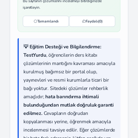
Bu sayfanın çözümlerini incelemeyi bitirdiğinizde
işaretleyin.
Tamamlandı
Faydalı
(0)
💡 Eğitim Desteği ve Bilgilendirme:
TestYurdu
, öğrencilerin ders kitabı
çözümlerinin mantığını kavraması amacıyla
kurulmuş bağımsız bir portal olup,
yayınevleri ve resmi kurumlarla ticari bir
bağı yoktur. Sitedeki çözümler rehberlik
amaçlıdır;
hata barındırma ihtimali
bulunduğundan mutlak doğruluk garanti
edilmez.
Cevapların doğrudan
kopyalanması yerine, öğrenmek amacıyla
incelenmesi tavsiye edilir. Eğer çözümlerde