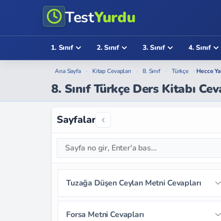
Test
Yurdu
1. Sınıf
2. Sınıf
3. Sınıf
4. Sınıf
Ana Sayfa
›
Kitap Cevapları
›
8. Sınıf
›
Türkçe
›
Hecce Ya
8. Sınıf Türkçe Ders Kitabı Cev
Sayfalar
Tuzağa Düşen Ceylan Metni Cevapları
Sayfa 12
Sayfa 13
Sayfa 14
Forsa Metni Cevapları