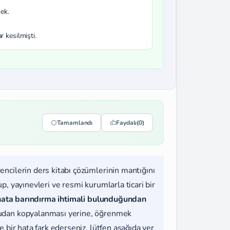
ek.
r kesilmişti.
Tamamlandı
Faydalı
(0)
rencilerin ders kitabı çözümlerinin mantığını
, yayınevleri ve resmi kurumlarla ticari bir
hata barındırma ihtimali bulunduğundan
udan kopyalanması yerine, öğrenmek
 bir hata fark ederseniz, lütfen aşağıda yer