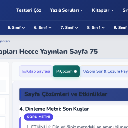
Testleri Çöz
Yazılı Soruları
Kitaplar
Sı
5. Sınıf
6. Sınıf
7. Sınıf
8. Sınıf
9. Sınıf
yınları
apları Hecce Yayınları Sayfa 75
Kitap Sayfası
Çözüm
Soru Sor & Çözüm Pay
Sayfa Çözümleri ve Etkinlikler
4. Dinleme Metni: Son Kuşlar
1. ETKİNLİK: Dinlediğiniz metndeki anlamını bilmedi