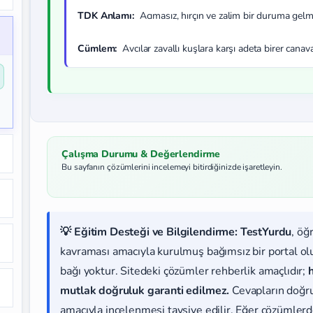
TDK Anlamı:
Acımasız, hırçın ve zalim bir duruma gelm
Cümlem:
Avcılar zavallı kuşlara karşı adeta birer canava
Çalışma Durumu & Değerlendirme
Bu sayfanın çözümlerini incelemeyi bitirdiğinizde işaretleyin.
💡 Eğitim Desteği ve Bilgilendirme:
TestYurdu
, öğ
kavraması amacıyla kurulmuş bağımsız bir portal olup
bağı yoktur. Sitedeki çözümler rehberlik amaçlıdır;
mutlak doğruluk garanti edilmez.
Cevapların doğr
amacıyla incelenmesi tavsiye edilir. Eğer çözümlerde