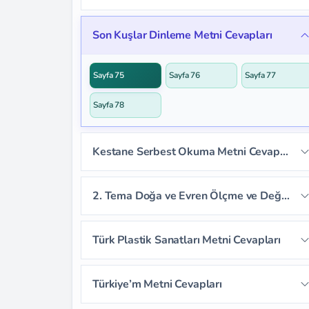
Sayfa 63
Sayfa 64
Sayfa 65
Sayfa 66
Sayfa 67
Sayfa 68
Son Kuşlar Dinleme Metni Cevapları
Sayfa 69
Sayfa 70
Sayfa 71
Sayfa 75
Sayfa 76
Sayfa 77
Sayfa 72
Sayfa 73
Sayfa 74
Sayfa 78
Kestane Serbest Okuma Metni Cevapları
Sayfa 79
Sayfa 80
Sayfa 81
2. Tema Doğa ve Evren Ölçme ve Değerlendirme Cevapları
Sayfa 82
Sayfa 83
Sayfa 84
Türk Plastik Sanatları Metni Cevapları
Sayfa 85
Sayfa 86
Sayfa 87
Sayfa 90
Sayfa 91
Sayfa 92
Türkiye’m Metni Cevapları
Sayfa 88
Sayfa 89
Sayfa 93
Sayfa 94
Sayfa 95