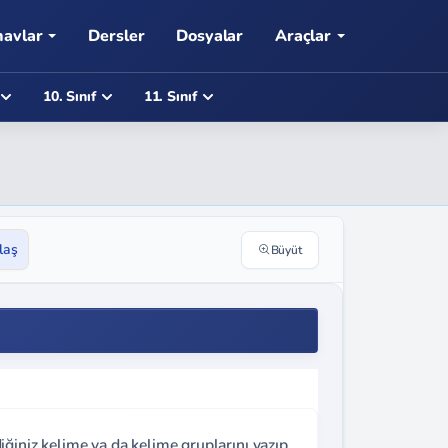
navlar
Dersler
Dosyalar
Araçlar
10. Sınıf
11. Sınıf
laş
Büyüt
ğiniz kelime ya da kelime gruplarını yazıp