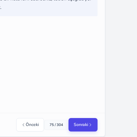
.
Önceki
Sonraki
75 / 304